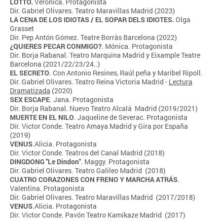
LOTTO.
Verónica. Protagonista
Dir. Gabriel Olivares. Teatro Maravillas Madrid (2023)
LA CENA DE LOS IDIOTAS / EL SOPAR DELS IDIOTES.
Olga
Grasset
Dir. Pep Antón Gómez. Teatre Borràs Barcelona (2022)
¿QUIERES PECAR CONMIGO?
. Mónica. Protagonista
Dir. Borja Rabanal. Teatro Marquina Madrid y Eixample Teatre
Barcelona (2021/22/23/24..)
EL SECRETO
. Con Antonio Resines, Raúl peña y Maribel Ripoll.
Dir. Gabriel Olivares. Teatro Reina Victoria Madrid -
Lectura
Dramatizada
(2020)
SEX ESCAPE
. Jana. Protagonista
Dir. Borja Rabanal. Nuevo Teatro Alcalá Madrid (2019/2021)
MUERTE EN EL NILO
. Jaqueline de Severac. Protagonista
Dir. Victor Conde. Teatro Amaya Madrid y Gira por España
(2019)
VENUS
.Alicia. Protagonista
Dir. Victor Conde. Teatros del Canal Madrid (2018)
DINGDONG "Le Dindon"
. Maggy. Protagonista
Dir. Gabriel Olivares. Teatro Galileo Madrid (2018)
CUATRO CORAZONES CON FRENO Y MARCHA ATRÁS
.
Valentina. Protagonista
Dir. Gabriel Olivares. Teatro Maravillas Madrid (2017/2018)
VENUS
.Alicia. Protagonista
Dir. Victor Conde. Pavón Teatro Kamikaze Madrid (2017)