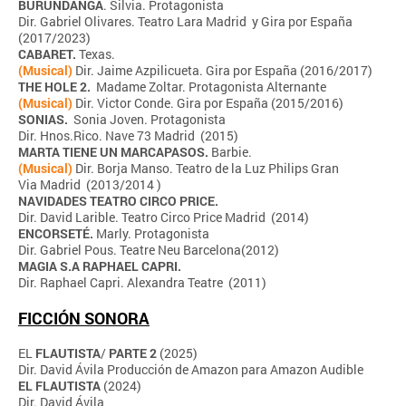
BURUNDANGA
. Silvia. Protagonista
Dir. Gabriel Olivares. Teatro Lara Madrid y Gira por España
(2017/2023)
CABARET.
Texas.
(Musical)
Dir. Jaime Azpilicueta. Gira por España (2016/2017)
THE HOLE 2.
Madame Zoltar. Protagonista Alternante
(Musical)
Dir. Victor Conde. Gira por España (2015/2016)
SONIAS.
Sonia Joven. Protagonista
Dir. Hnos.Rico. Nave 73 Madrid (2015)
MARTA TIENE UN MARCAPASOS.
​Barbie.
(Musical)
Dir. Borja Manso. Teatro de la Luz Philips Gran
Via Madrid (2013/2014 )
NAVIDADES TEATRO CIRCO PRICE.
Dir. David Larible. Teatro Circo Price Madrid (2014)
ENCORSETÉ.
Marly. Protagonista
Dir. Gabriel Pous. Teatre Neu Barcelona(2012)
MAGIA S.A RAPHAEL CAPRI.
Dir. Raphael Capri. Alexandra Teatre (2011)
FICCIÓN SONORA
EL
FLAUTISTA
/
PARTE
2
(2025)
Dir. David Ávila Producción de Amazon para Amazon Audible
EL FLAUTISTA
(2024)
Dir. David Ávila